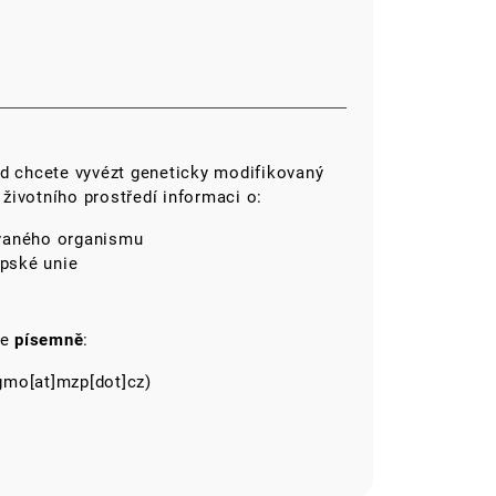
d chcete vyvézt geneticky modifikovaný
životního prostředí informaci o:
ovaného organismu
pské unie
te
písemně
:
mo[at]mzp[dot]cz)