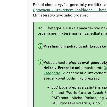
Pokud chcete vyvézt
geneticky modifikova
Oprávnění k uzavřenému nakládání 1. kate
Ministerstvo životního prostředí.
Do 1. kategorie rizika spadá takové n
organismem, které má jen zanedbatelné 
Přeshraniční pohyb uvnitř Evropské
Pokud chcete
přepravovat genetick
rizika v Evropské unii
, musíte mít
O
kategorie
. V oznámení o uzavřeném
specifikovat podmínky přepravy:
buď bude přeprava zajištěna sp
činnost (World Courier Czech Rep
PMTtrans - Michal Pinkas, Ing. 
GO!Express&Logistics, s.r.o.).,