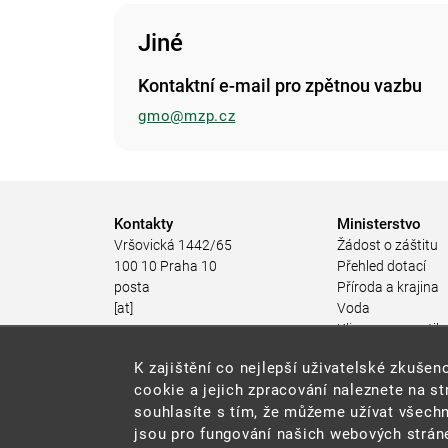
Jiné
Kontaktní e-mail pro zpětnou vazbu
gmo@mzp.cz
Kontakty
Ministerstvo
Vršovická 1442/65
Žádost o záštitu
100 10 Praha 10
Přehled dotací
posta
Příroda a krajina
[at]
Voda
mzp.gov.cz
Klima a energetik
(posta[at]mzp[dot]gov[dot]cz)
Ochrana ovzduší
K zajištění co nejlepší uživatelské zkuš
+420 267 121 111
Odpadové hospod
cookie a jejich zpracování naleznete na s
Rizika pro životní
souhlasíte s tím, že můžeme užívat všechn
Stav životního pro
jsou pro fungování našich webových stráne
Environmentální n