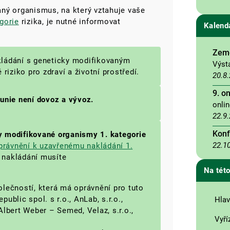
ný organismus, na který vztahuje vaše
gorie
rizika, je nutné informovat
Kalend
Země
akládání s geneticky modifikovaným
Výst
riziko pro zdraví a životní prostředí.
20.8
9. o
 unie není dovoz a vývoz.
onli
22.9
Konf
y modifikované organismy 1. kategorie
22.1
právnění k uzavřenému nakládání 1.
 nakládání musíte
Na této
olečností, která má oprávnění pro tuto
ublic spol. s r.o., AnLab, s.r.o.,
Hlav
Albert Weber – Semed, Velaz, s.r.o.,
Vyří