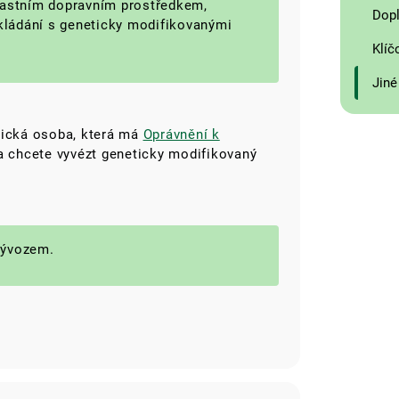
lastním dopravním prostředkem,
Dopl
ládání s geneticky modifikovanými
Klíč
Jiné
zická osoba, která má
Oprávnění k
a chcete vyvézt geneticky modifikovaný
ývozem.