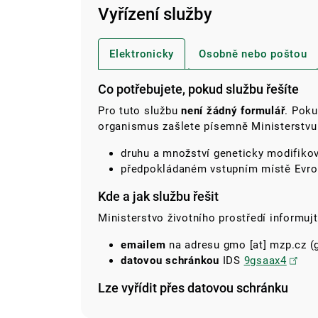
Vyřízení služby
Elektronicky
Osobně nebo poštou
Co potřebujete, pokud službu řešíte
Pro tuto službu
není žádný formulář
. Poku
organismus zašlete písemně Ministerstvu 
druhu a množství geneticky modifik
předpokládaném vstupním místě Evro
Kde a jak službu řešit
Ministerstvo životního prostředí informuj
emailem
na adresu
gmo
[at]
mzp.cz
(g
datovou schránkou
IDS
9gsaax4
Lze vyřídit přes datovou schránku