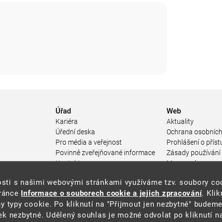
Úřad
Web
Kariéra
Aktuality
Úřední deska
Ochrana osobních
Pro média a veřejnost
Prohlášení o příst
Povinně zveřejňované informace
Zásady používání
a
Kontakty
Mapa webu
Přistupnost budovy úřadu MŽP
enosti s našimi webovými stránkami využíváme tzv. soubory c
ářství
(PDF, 204 kB)
tránce
Informace o souborech cookie a jejich zpracování
. Kli
 prostředí
y typy cookie. Po kliknutí na "Přijmout jen nezbytné" budeme
středí
k nezbytné. Udělený souhlas je možné odvolat po kliknutí na
ástroje