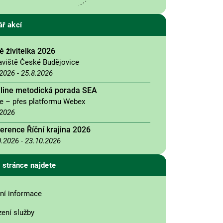
ář akcí
 živitelka 2026
aviště České Budějovice
.2026
-
25.8.2026
nline metodická porada SEA
ne – přes platformu Webex
.2026
erence Říční krajina 2026
0.2026
-
23.10.2026
 stránce najdete
ní informace
zení služby