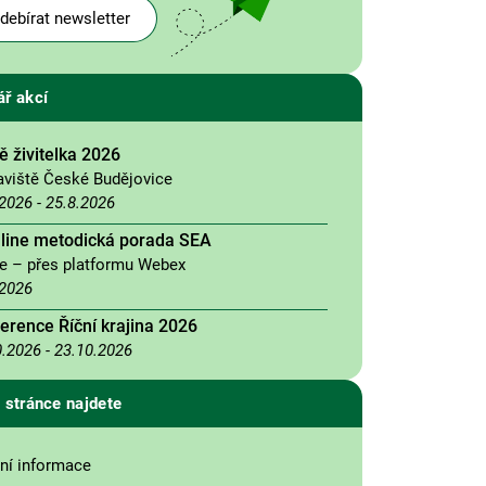
debírat newsletter
ář akcí
 živitelka 2026
aviště České Budějovice
.2026
-
25.8.2026
nline metodická porada SEA
ne – přes platformu Webex
.2026
erence Říční krajina 2026
0.2026
-
23.10.2026
 stránce najdete
ní informace