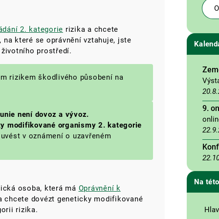
O
dání 2. kategorie
rizika a chcete
na které se oprávnění vztahuje, jste
Kalend
 životního prostředí.
Země
kým rizikem škodlivého působení na
Výst
20.8
9. o
 unie není dovoz a vývoz.
onli
ky modifikované organismy 2. kategorie
22.9
o uvést v oznámení o uzavřeném
Konf
22.1
Na této
zická osoba, která má
Oprávnění k
a chcete dovézt geneticky modifikované
Hlav
rii rizika.