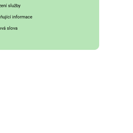
zení služby
ňující informace
ová slova