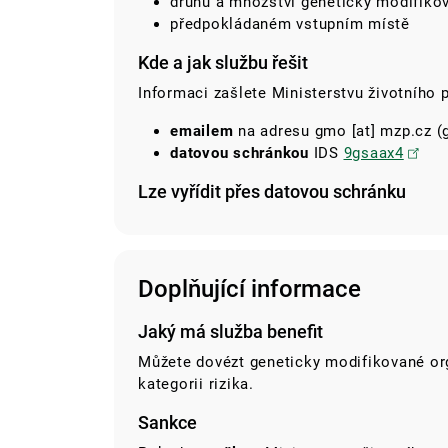
druhu a množství geneticky modifik
předpokládaném vstupním místě
Kde a jak službu řešit
Informaci zašlete Ministerstvu životního p
emailem
na adresu
gmo
[at]
mzp.cz
(g
datovou schránkou
IDS
9gsaax4
Lze vyřídit přes datovou schránku
Doplňující informace
Jaký má služba benefit
Můžete dovézt geneticky modifikované org
kategorii rizika.
Sankce