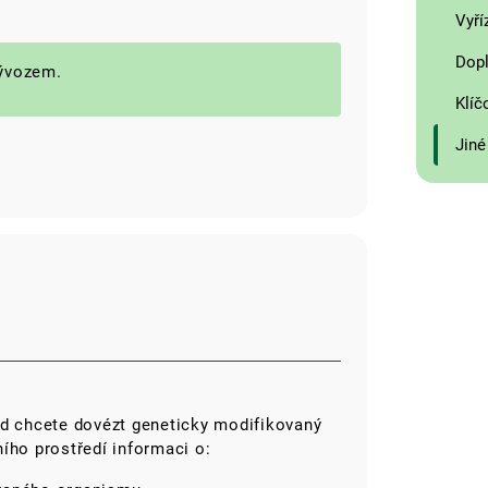
Vyří
Dopl
ývozem.
Klíč
Jiné
d chcete dovézt geneticky modifikovaný
ího prostředí informaci o: