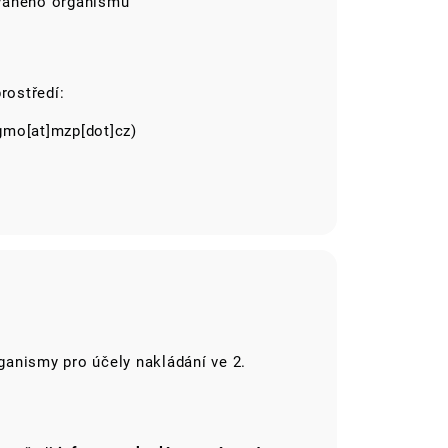
ovaného organismu
rostředí:
mo[at]mzp[dot]cz)
anismy pro účely nakládání ve 2.