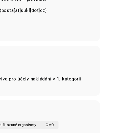
(posta[at]sukl[dot]cz)
va pro účely nakládání v 1. kategorii
difikované organismy
GMO