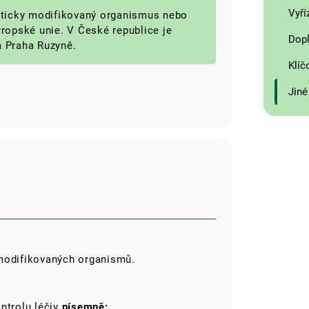
Vyří
eticky modifikovaný organismus nebo
ropské unie. V České republice je
Dopl
a Praha Ruzyně.
Klíč
Jiné
 modifikovaných organismů.
ntrolu léčiv
písemně: