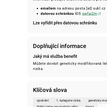
emailem
na adresu
posta
[at]
sukl.cz
datovou schránkou
IDS
qwfai2m
Lze vyřídit přes datovou schránku
Doplňující informace
Jaký má služba benefit
Můžete dovézt geneticky modifikovaná léči
rizika.
Klíčová slova
oprávění
1. kategorie rizika
geneticky mo
Státní ústav pro kontrolu léčiv
dovoz