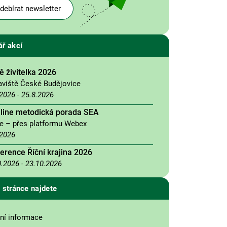
debírat newsletter
ář akcí
 živitelka 2026
aviště České Budějovice
.2026
-
25.8.2026
nline metodická porada SEA
ne – přes platformu Webex
.2026
erence Říční krajina 2026
0.2026
-
23.10.2026
 stránce najdete
ní informace