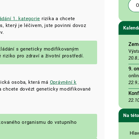
O
dání 1. kategorie
rizika a chcete
 který je léčivem, jste povinni dovoz
Kalend
v.
Země
akládání s geneticky modifikovaným
Výst
iziko pro zdraví a životní prostředí.
20.8
9. o
onli
zická osoba, která má
Oprávnění k
22.9
a chcete dovézt geneticky modifikované
Konf
22.1
Na této
ikovaného organismu do vstupního
Hlav