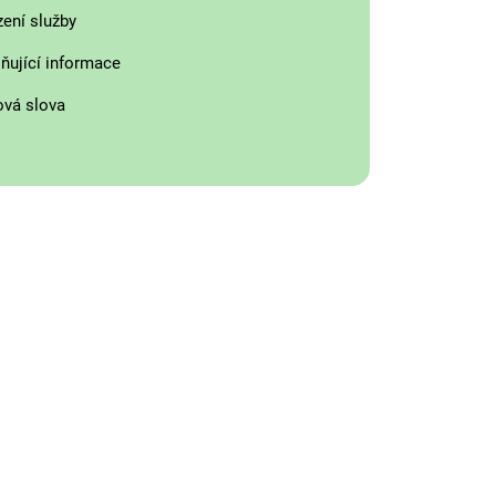
zení služby
ňující informace
ová slova