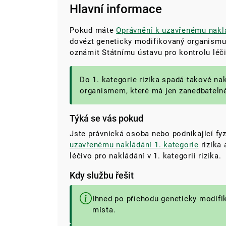
Hlavní informace
Pokud máte
Oprávnění k uzavřenému naklá
dovézt geneticky modifikovaný organismus,
oznámit Státnímu ústavu pro kontrolu léči
Do 1. kategorie rizika spadá takové n
organismem, které má jen zanedbatelné r
Týká se vás pokud
Jste právnická osoba nebo podnikající fy
uzavřenému nakládání 1. kategorie
rizika 
léčivo pro nakládání v 1. kategorii rizika.
Kdy službu řešit
Ihned po příchodu geneticky modif
místa.