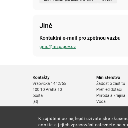
Jiné
Kontaktní e-mail pro zpětnou vazbu
gmo@mzp.gov.cz
Kontakty
Ministerstvo
Vršovická 1442/65
Žádost o záštitu
100 10 Praha 10
Přehled dotací
posta
Příroda a krajina
[at]
Voda
mzp.gov.cz
Klima a energetik
(posta[at]mzp[dot]gov[dot]cz)
Ochrana ovzduší
K zajištění co nejlepší uživatelské zkuš
+420 267 121 111
Odpadové hospod
cookie a jejich zpracování naleznete na s
Rizika pro životní