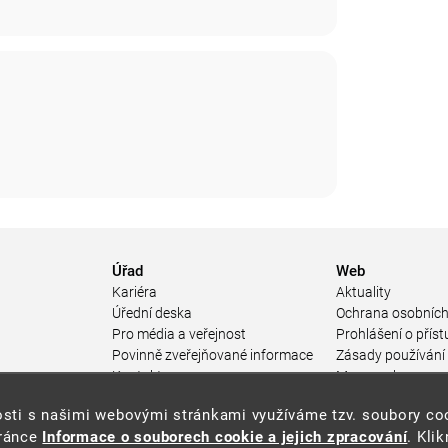
Úřad
Web
Kariéra
Aktuality
Úřední deska
Ochrana osobních
Pro média a veřejnost
Prohlášení o příst
Povinně zveřejňované informace
Zásady používání
a
Kontakty
Mapa webu
Přistupnost budovy úřadu MŽP
enosti s našimi webovými stránkami využíváme tzv. soubory c
ářství
(PDF, 204 kB)
tránce
Informace o souborech cookie a jejich zpracování
. Kli
 prostředí