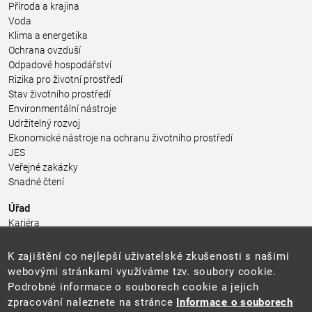
Příroda a krajina
Voda
Klima a energetika
Ochrana ovzduší
Odpadové hospodářství
Rizika pro životní prostředí
Stav životního prostředí
Environmentální nástroje
Udržitelný rozvoj
Ekonomické nástroje na ochranu životního prostředí
JES
Veřejné zakázky
Snadné čtení
Úřad
Kariéra
Úřední deska
Pro média a veřejnost
K zajištění co nejlepší uživatelské zkušenosti s našimi
Povinně zveřejňované informace
webovými stránkami využíváme tzv. soubory cookie.
Kontakty
Podrobné informace o souborech cookie a jejich
Přistupnost budovy úřadu MŽP
(PDF, 204 kB)
zpracování naleznete na stránce
Informace o souborech