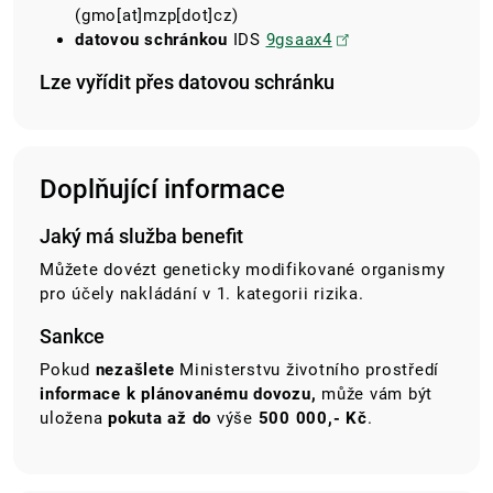
(gmo[at]mzp[dot]cz)
datovou schránkou
IDS
9gsaax4
Lze vyřídit přes datovou schránku
Doplňující informace
Jaký má služba benefit
Můžete dovézt geneticky modifikované organismy
pro účely nakládání v 1. kategorii rizika.
Sankce
Pokud
nezašlete
Ministerstvu životního prostředí
informace k plánovanému dovozu,
může vám být
uložena
pokuta až
do
výše
500 000,- Kč
.