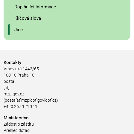
Doplňující informace
Klíčová slova
Jiné
Kontakty
Vršovická 1442/65
100 10 Praha 10
posta
[at]
mzp.gov.cz
(posta[at]mzp[dot]gov[dot]cz)
+420 267 121 111
Ministerstvo
Žádost o záštitu
Přehled dotací